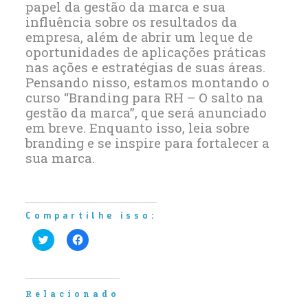
papel da gestão da marca e sua
influência sobre os resultados da
empresa, além de abrir um leque de
oportunidades de aplicações práticas
nas ações e estratégias de suas áreas.
Pensando nisso, estamos montando o
curso “Branding para RH – O salto na
gestão da marca”, que será anunciado
em breve. Enquanto isso, leia sobre
branding e se inspire para fortalecer a
sua marca.
Compartilhe isso:
Clique
Clique
para
para
compartilhar
compartilhar
no
no
Twitter(abre
Facebook(abre
em
em
nova
nova
Relacionado
janela)
janela)