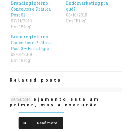
Branding Interno –
Endomarketing pra
Conceitos e Prática –
quê?
Post 01
08/10/2018
07/11/2018
Em "Blog"
Em "Blog"
Branding Interno-
Conceitos e Prática-
Post 3 – Estratégia
08/01/2019
Em "Blog"
Related posts
O Planejamento está um
05/04/2019
primor, mas a execução…
Read more