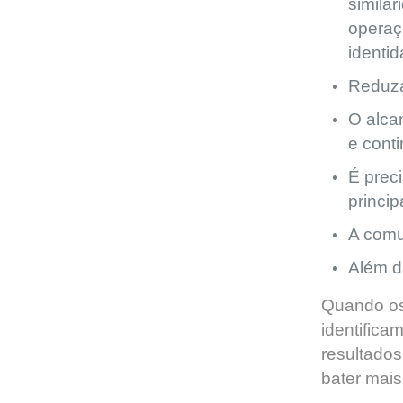
similar
operaç
identi
Reduza
O alca
e cont
É prec
princip
A comu
Além d
Quando os
identifica
resultados
bater mai