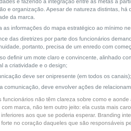
idades e fazendo a integração entre as metas a parti
ão e organização. Apesar de natureza distintas, há 
dade da marca.
 as informações do mapa estratégico ao mínimo nec
nce das diretrizes por parte dos funcionários dem
inuidade, portanto, precisa de um enredo com começo
iso definir um mote claro e convincente, alinhado c
al a criatividade e o design;
nicação deve ser onipresente (em todos os canais)
a comunicação, deve envolver ações de relaciona
 funcionários não têm clareza sobre como e aonde 
m
com marca, não tem outro
jeito:
ela custa mais caro
 inferiores aos que se poderia esperar.
Branding
inte
s forte no coração daqueles que são responsáveis 