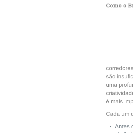
Como o Br
corredores
são insufi
uma profun
criativida
é mais imp
Cada um qu
Antes d