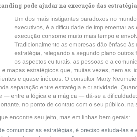
anding pode ajudar na execução das estratégi
Um dos mais instigantes paradoxos no mundo e
executivos, é a dificuldade de implementar as 
execução consome muito mais tempo e envolv
Tradicionalmente as empresas dão ênfase às m
estratégia, relegando a segundo plano outros
os aspectos culturais, as pessoas e a comuni
 e mapas estratégicos que, muitas vezes, nem as l
cientes e quase inócuos. O consultor Marty Neumei
da separação entre estratégia e criatividade. Quando
de — entre a lógica e a mágica — dá-se a dificuldade
ortante, no ponto de contato com o seu público, na 
e encontre seu jeito, mas em linhas bem gerais:
e comunicar as estratégias, é preciso estuda-las e 