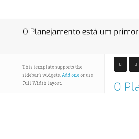
O Planejamento está um primor
This template supports the
sidebar's widgets.
Add one
or use
O Pl
Full Width layout.